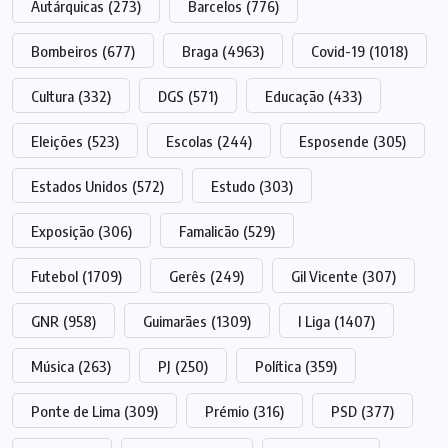
Autárquicas
(273)
Barcelos
(776)
Bombeiros
(677)
Braga
(4963)
Covid-19
(1018)
Cultura
(332)
DGS
(571)
Educação
(433)
Eleições
(523)
Escolas
(244)
Esposende
(305)
Estados Unidos
(572)
Estudo
(303)
Exposição
(306)
Famalicão
(529)
Futebol
(1709)
Gerês
(249)
Gil Vicente
(307)
GNR
(958)
Guimarães
(1309)
I Liga
(1407)
Música
(263)
PJ
(250)
Política
(359)
Ponte de Lima
(309)
Prémio
(316)
PSD
(377)