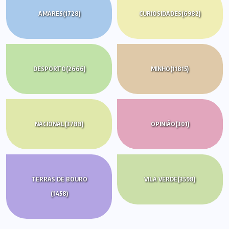
AMARES
(1728)
CURIOSIDADES
(6982)
DESPORTO
(2666)
MINHO
(11815)
NACIONAL
(3788)
OPINIÃO
(301)
TERRAS DE BOURO
VILA VERDE
(3598)
(1458)