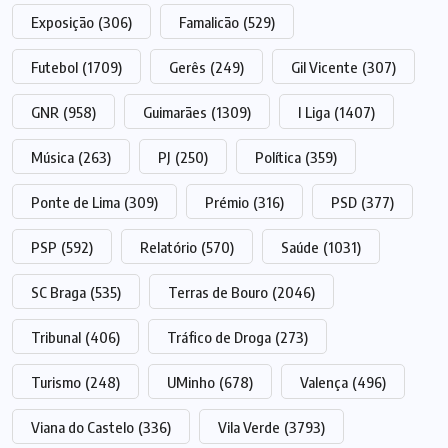
Exposição
(306)
Famalicão
(529)
Futebol
(1709)
Gerês
(249)
Gil Vicente
(307)
GNR
(958)
Guimarães
(1309)
I Liga
(1407)
Música
(263)
PJ
(250)
Política
(359)
Ponte de Lima
(309)
Prémio
(316)
PSD
(377)
PSP
(592)
Relatório
(570)
Saúde
(1031)
SC Braga
(535)
Terras de Bouro
(2046)
Tribunal
(406)
Tráfico de Droga
(273)
Turismo
(248)
UMinho
(678)
Valença
(496)
Viana do Castelo
(336)
Vila Verde
(3793)