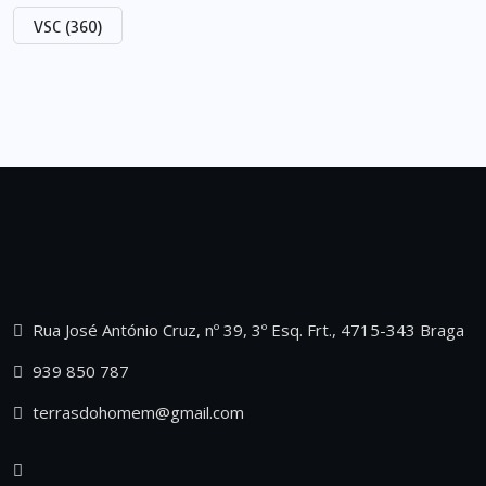
VSC
(360)
Rua José António Cruz, nº 39, 3º Esq. Frt., 4715-343 Braga
939 850 787
terrasdohomem@gmail.com