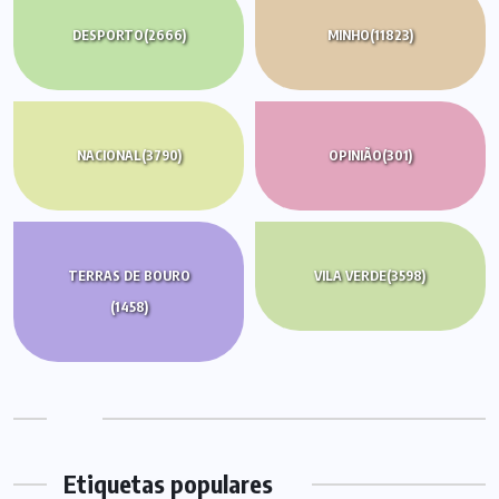
DESPORTO
(2666)
MINHO
(11823)
NACIONAL
(3790)
OPINIÃO
(301)
TERRAS DE BOURO
VILA VERDE
(3598)
(1458)
Etiquetas populares