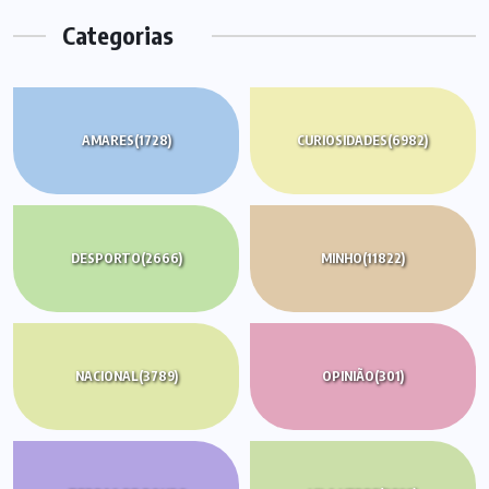
Categorias
AMARES
(1728)
CURIOSIDADES
(6982)
DESPORTO
(2666)
MINHO
(11822)
NACIONAL
(3789)
OPINIÃO
(301)