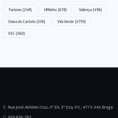
Turismo
(248)
UMinho
(678)
Valença
(496)
Viana do Castelo
(336)
Vila Verde
(3793)
VSC
(360)
Rua José António Cruz, nº 39, 3º Esq. Frt., 4715-343 Braga
939 850 787