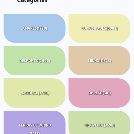
AMARES
(1728)
CURIOSIDADES
(6982)
DESPORTO
(2666)
MINHO
(11823)
NACIONAL
(3790)
OPINIÃO
(301)
TERRAS DE BOURO
VILA VERDE
(3598)
(1458)