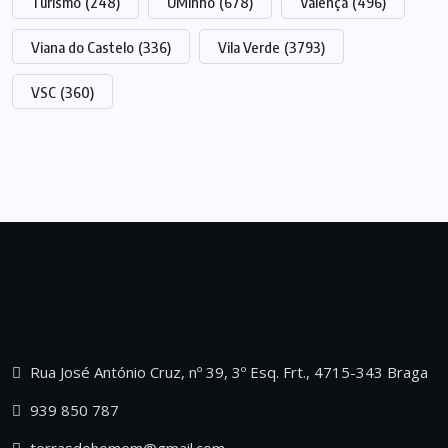
Turismo
(248)
UMinho
(678)
Valença
(496)
Viana do Castelo
(336)
Vila Verde
(3793)
VSC
(360)
Rua José António Cruz, nº 39, 3º Esq. Frt., 4715-343 Braga
939 850 787
terrasdohomem@gmail.com