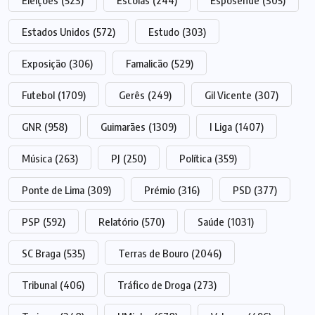
Eleições
(523)
Escolas
(244)
Esposende
(305)
Estados Unidos
(572)
Estudo
(303)
Exposição
(306)
Famalicão
(529)
Futebol
(1709)
Gerês
(249)
Gil Vicente
(307)
GNR
(958)
Guimarães
(1309)
I Liga
(1407)
Música
(263)
PJ
(250)
Política
(359)
Ponte de Lima
(309)
Prémio
(316)
PSD
(377)
PSP
(592)
Relatório
(570)
Saúde
(1031)
SC Braga
(535)
Terras de Bouro
(2046)
Tribunal
(406)
Tráfico de Droga
(273)