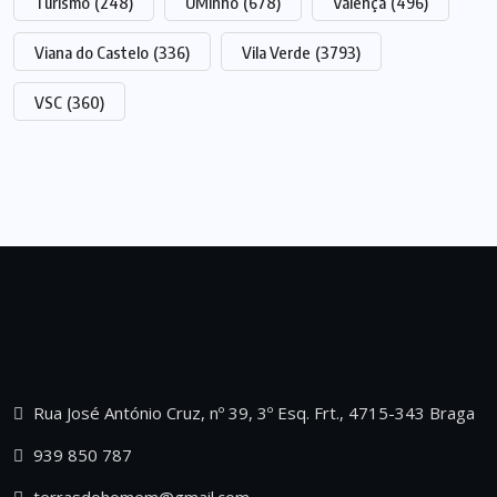
Turismo
(248)
UMinho
(678)
Valença
(496)
Viana do Castelo
(336)
Vila Verde
(3793)
VSC
(360)
Rua José António Cruz, nº 39, 3º Esq. Frt., 4715-343 Braga
939 850 787
terrasdohomem@gmail.com