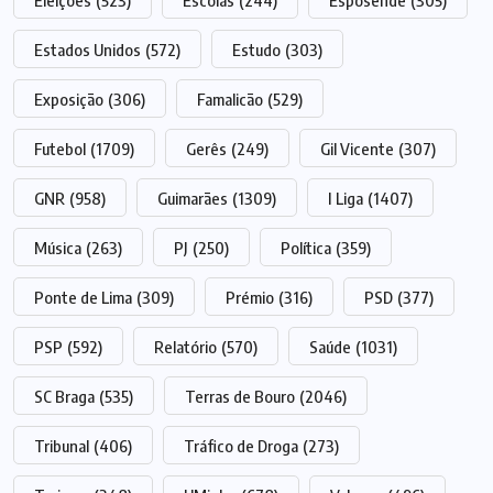
Eleições
(523)
Escolas
(244)
Esposende
(305)
Estados Unidos
(572)
Estudo
(303)
Exposição
(306)
Famalicão
(529)
Futebol
(1709)
Gerês
(249)
Gil Vicente
(307)
GNR
(958)
Guimarães
(1309)
I Liga
(1407)
Música
(263)
PJ
(250)
Política
(359)
Ponte de Lima
(309)
Prémio
(316)
PSD
(377)
PSP
(592)
Relatório
(570)
Saúde
(1031)
SC Braga
(535)
Terras de Bouro
(2046)
Tribunal
(406)
Tráfico de Droga
(273)