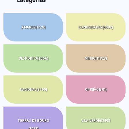
AMARES
(1728)
CURIOSIDADES
(6982)
DESPORTO
(2666)
MINHO
(11823)
NACIONAL
(3790)
OPINIÃO
(301)
TERRAS DE BOURO
VILA VERDE
(3598)
(1458)