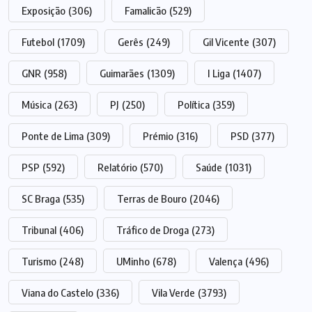
Exposição
(306)
Famalicão
(529)
Futebol
(1709)
Gerês
(249)
Gil Vicente
(307)
GNR
(958)
Guimarães
(1309)
I Liga
(1407)
Música
(263)
PJ
(250)
Política
(359)
Ponte de Lima
(309)
Prémio
(316)
PSD
(377)
PSP
(592)
Relatório
(570)
Saúde
(1031)
SC Braga
(535)
Terras de Bouro
(2046)
Tribunal
(406)
Tráfico de Droga
(273)
Turismo
(248)
UMinho
(678)
Valença
(496)
Viana do Castelo
(336)
Vila Verde
(3793)