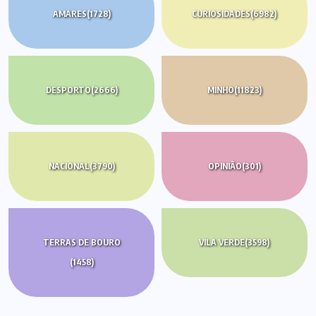
AMARES
(1728)
CURIOSIDADES
(6982)
DESPORTO
(2666)
MINHO
(11823)
NACIONAL
(3790)
OPINIÃO
(301)
TERRAS DE BOURO
VILA VERDE
(3598)
(1458)