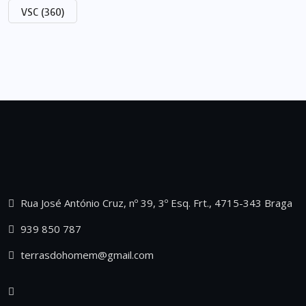
VSC
(360)
Rua José António Cruz, nº 39, 3º Esq. Frt., 4715-343 Braga
939 850 787
terrasdohomem@gmail.com