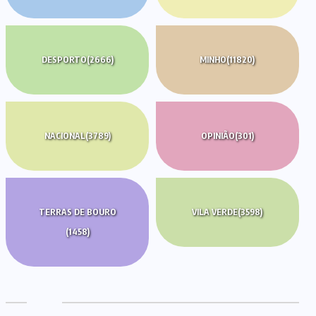
DESPORTO
(2666)
MINHO
(11820)
NACIONAL
(3789)
OPINIÃO
(301)
TERRAS DE BOURO
VILA VERDE
(3598)
(1458)