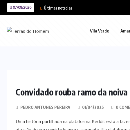
07/08/2026
Últimas notícias
Vila Verde
Ama
Convidado rouba ramo da noiva 
PEDRO ANTUNES PEREIRA
01/04/2025
0 COME
Uma história partilhada na plataforma Reddit está a fazer a
atuação de um convidado num casamento. Na plataforma