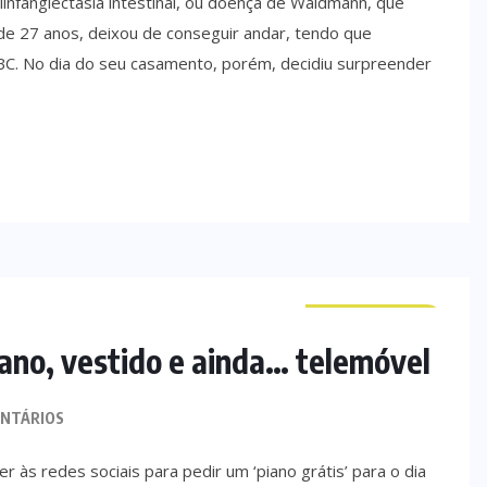
nfangiectasia intestinal, ou doença de Waldmann, que
 de 27 anos, deixou de conseguir andar, tendo que
 BBC. No dia do seu casamento, porém, decidiu surpreender
CURIOSIDADES
iano, vestido e ainda… telemóvel
NTÁRIOS
às redes sociais para pedir um ‘piano grátis’ para o dia