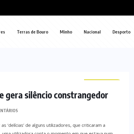
res
Terras de Bouro
Minho
Nacional
Desporto
CURIOSIDADES
e gera silêncio constrangedor
NTÁRIOS
s ‘delícias’ de alguns utilizadores, que criticaram a
, uma utilizadora conta o momento em que estava num