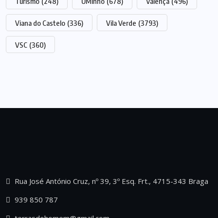
Turismo
(248)
UMinho
(678)
Valença
(496)
Viana do Castelo
(336)
Vila Verde
(3793)
VSC
(360)
Rua José António Cruz, nº 39, 3º Esq. Frt., 4715-343 Braga
939 850 787
terrasdohomem@gmail.com