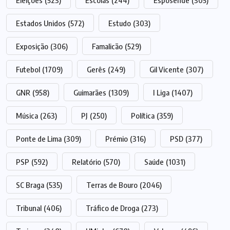
Eleições
(523)
Escolas
(244)
Esposende
(305)
Estados Unidos
(572)
Estudo
(303)
Exposição
(306)
Famalicão
(529)
Futebol
(1709)
Gerês
(249)
Gil Vicente
(307)
GNR
(958)
Guimarães
(1309)
I Liga
(1407)
Música
(263)
PJ
(250)
Política
(359)
Ponte de Lima
(309)
Prémio
(316)
PSD
(377)
PSP
(592)
Relatório
(570)
Saúde
(1031)
SC Braga
(535)
Terras de Bouro
(2046)
Tribunal
(406)
Tráfico de Droga
(273)