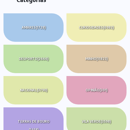
AMARES
(1728)
CURIOSIDADES
(6982)
DESPORTO
(2666)
MINHO
(11823)
NACIONAL
(3790)
OPINIÃO
(301)
TERRAS DE BOURO
VILA VERDE
(3598)
(1458)