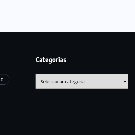
Categorias
Categorias
TO