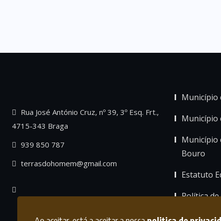
Município 
Rua José António Cruz, nº 39, 3º Esq. Frt.,
Município
4715-343 Braga
Município 
939 850 787
Bouro
terrasdohomem@gmail.com
Estatuto Ed
Política de
Ao aceitar, está a aceitar a nossa
politica de privaci