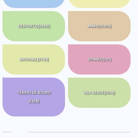
DESPORTO
(2666)
MINHO
(11819)
NACIONAL
(3789)
OPINIÃO
(301)
TERRAS DE BOURO
VILA VERDE
(3598)
(1458)