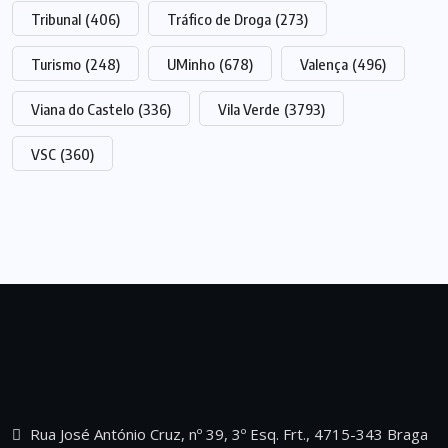
Tribunal
(406)
Tráfico de Droga
(273)
Turismo
(248)
UMinho
(678)
Valença
(496)
Viana do Castelo
(336)
Vila Verde
(3793)
VSC
(360)
Rua José António Cruz, nº 39, 3º Esq. Frt., 4715-343 Braga