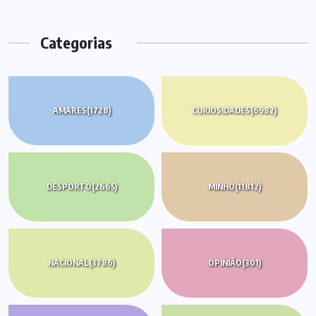
Categorias
AMARES
(1728)
CURIOSIDADES
(6982)
DESPORTO
(2665)
MINHO
(11812)
NACIONAL
(3786)
OPINIÃO
(301)