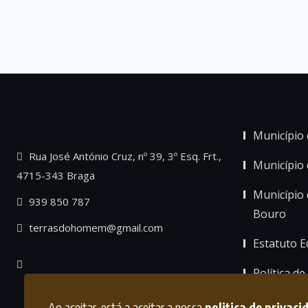
Município 
Rua José António Cruz, nº 39, 3º Esq. Frt.,
Município
4715-343 Braga
Município 
939 850 787
Bouro
terrasdohomem@gmail.com
Estatuto Ed
Política de
Ao aceitar, está a aceitar a nossa
politica de privaci