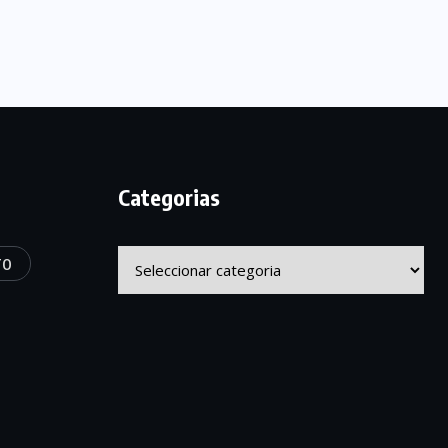
Categorias
Categorias
TO