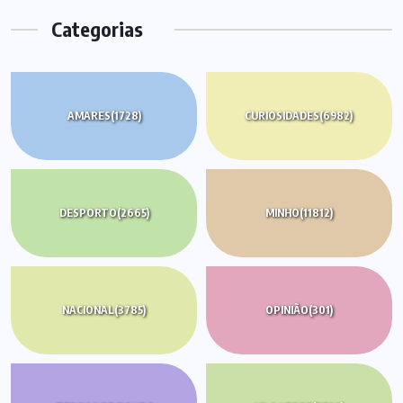
Categorias
AMARES
(1728)
CURIOSIDADES
(6982)
DESPORTO
(2665)
MINHO
(11812)
NACIONAL
(3785)
OPINIÃO
(301)