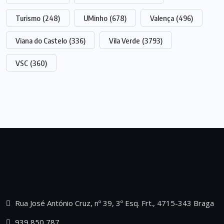
Turismo
(248)
UMinho
(678)
Valença
(496)
Viana do Castelo
(336)
Vila Verde
(3793)
VSC
(360)
Rua José António Cruz, nº 39, 3º Esq. Frt., 4715-343 Braga
939 850 787