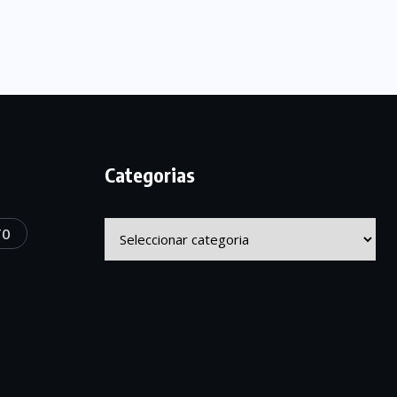
Categorias
Categorias
TO