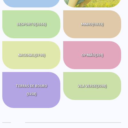
DESPORTO
(2666)
MINHO
(11823)
NACIONAL
(3790)
OPINIÃO
(301)
TERRAS DE BOURO
VILA VERDE
(3598)
(1458)