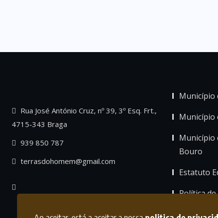
Município 
Rua José António Cruz, nº 39, 3º Esq. Frt.,
Município
4715-343 Braga
Município 
939 850 787
Bouro
terrasdohomem@gmail.com
Estatuto Ed
Política de
Ao aceitar, está a aceitar a nossa
politica de privaci