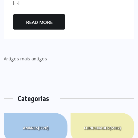
[…]
READ MORE
Navegação
Artigos mais antigos
de
artigos
Categorias
AMARES
(1728)
CURIOSIDADES
(6982)