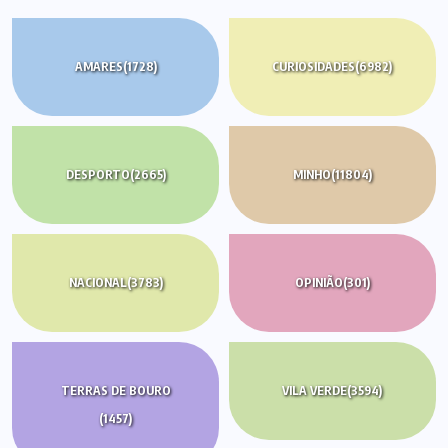
AMARES
(1728)
CURIOSIDADES
(6982)
DESPORTO
(2665)
MINHO
(11804)
NACIONAL
(3783)
OPINIÃO
(301)
TERRAS DE BOURO
VILA VERDE
(3594)
(1457)