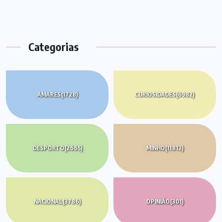
Categorias
AMARES
(1728)
CURIOSIDADES
(6982)
DESPORTO
(2665)
MINHO
(11812)
NACIONAL
(3786)
OPINIÃO
(301)