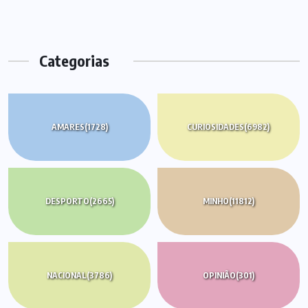
Categorias
AMARES
(1728)
CURIOSIDADES
(6982)
DESPORTO
(2665)
MINHO
(11812)
NACIONAL
(3786)
OPINIÃO
(301)