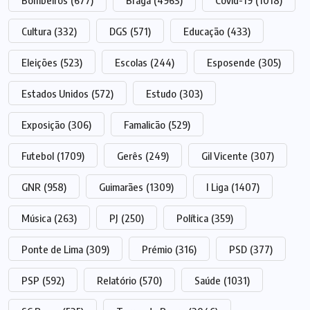
Bombeiros
(677)
Braga
(4963)
Covid-19
(1018)
Cultura
(332)
DGS
(571)
Educação
(433)
Eleições
(523)
Escolas
(244)
Esposende
(305)
Estados Unidos
(572)
Estudo
(303)
Exposição
(306)
Famalicão
(529)
Futebol
(1709)
Gerês
(249)
Gil Vicente
(307)
GNR
(958)
Guimarães
(1309)
I Liga
(1407)
Música
(263)
PJ
(250)
Política
(359)
Ponte de Lima
(309)
Prémio
(316)
PSD
(377)
PSP
(592)
Relatório
(570)
Saúde
(1031)