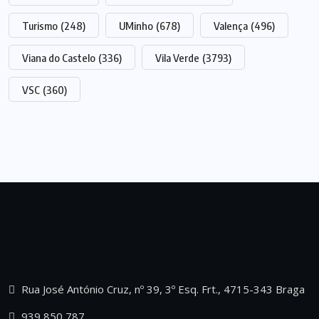
Turismo
(248)
UMinho
(678)
Valença
(496)
Viana do Castelo
(336)
Vila Verde
(3793)
VSC
(360)
Rua José António Cruz, nº 39, 3º Esq. Frt., 4715-343 Braga
939 850 787