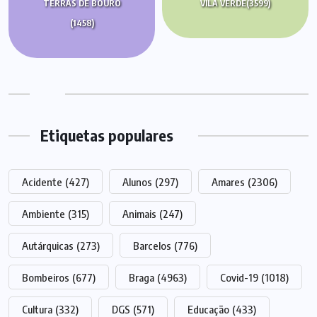
TERRAS DE BOURO
VILA VERDE
(3599)
(1458)
Etiquetas populares
Acidente
(427)
Alunos
(297)
Amares
(2306)
Ambiente
(315)
Animais
(247)
Autárquicas
(273)
Barcelos
(776)
Bombeiros
(677)
Braga
(4963)
Covid-19
(1018)
Cultura
(332)
DGS
(571)
Educação
(433)