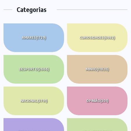
Categorias
AMARES
(1729)
CURIOSIDADES
(6982)
DESPORTO
(2666)
MINHO
(11826)
NACIONAL
(3791)
OPINIÃO
(301)