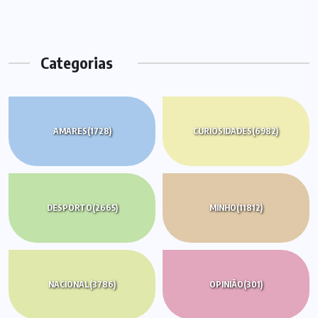
Categorias
AMARES
(1728)
CURIOSIDADES
(6982)
DESPORTO
(2665)
MINHO
(11812)
NACIONAL
(3786)
OPINIÃO
(301)