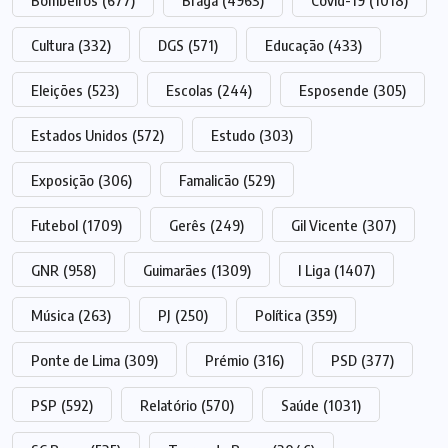
Bombeiros
(677)
Braga
(4963)
Covid-19
(1018)
Cultura
(332)
DGS
(571)
Educação
(433)
Eleições
(523)
Escolas
(244)
Esposende
(305)
Estados Unidos
(572)
Estudo
(303)
Exposição
(306)
Famalicão
(529)
Futebol
(1709)
Gerês
(249)
Gil Vicente
(307)
GNR
(958)
Guimarães
(1309)
I Liga
(1407)
Música
(263)
PJ
(250)
Política
(359)
Ponte de Lima
(309)
Prémio
(316)
PSD
(377)
PSP
(592)
Relatório
(570)
Saúde
(1031)