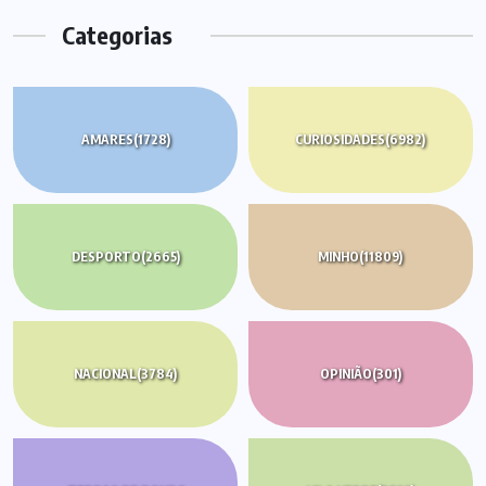
Categorias
AMARES
(1728)
CURIOSIDADES
(6982)
DESPORTO
(2665)
MINHO
(11809)
NACIONAL
(3784)
OPINIÃO
(301)