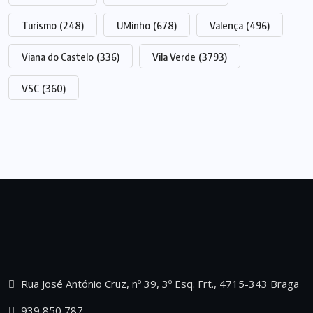
Turismo
(248)
UMinho
(678)
Valença
(496)
Viana do Castelo
(336)
Vila Verde
(3793)
VSC
(360)
Rua José António Cruz, nº 39, 3º Esq. Frt., 4715-343 Braga
939 850 787