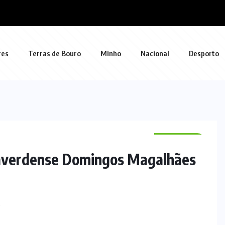
res
Terras de Bouro
Minho
Nacional
Desporto
DESPORTO
laverdense Domingos Magalhães
S