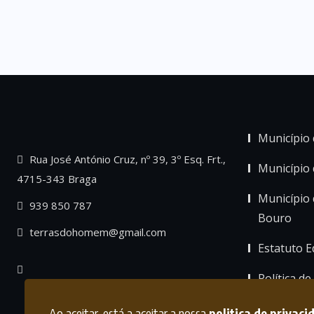
Município 
Rua José António Cruz, nº 39, 3º Esq. Frt.,
Município
4715-343 Braga
Município 
939 850 787
Bouro
terrasdohomem@gmail.com
Estatuto Ed
Política de
Ao aceitar, está a aceitar a nossa
politica de privaci