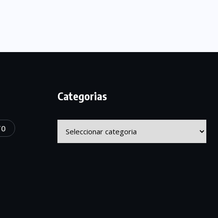
Categorias
Categorias
TO