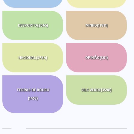
DESPORTO
(2665)
MINHO
(11811)
NACIONAL
(3784)
OPINIÃO
(301)
TERRAS DE BOURO
VILA VERDE
(3598)
(1457)