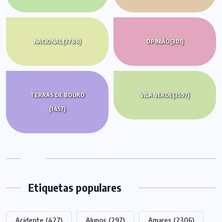
NACIONAL
(3784)
OPINIÃO
(301)
TERRAS DE BOURO
VILA VERDE
(3597)
(1457)
Etiquetas populares
Acidente
(427)
Alunos
(297)
Amares
(2306)