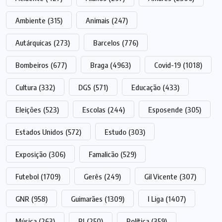
Ambiente
(315)
Animais
(247)
Autárquicas
(273)
Barcelos
(776)
Bombeiros
(677)
Braga
(4963)
Covid-19
(1018)
Cultura
(332)
DGS
(571)
Educação
(433)
Eleições
(523)
Escolas
(244)
Esposende
(305)
Estados Unidos
(572)
Estudo
(303)
Exposição
(306)
Famalicão
(529)
Futebol
(1709)
Gerês
(249)
Gil Vicente
(307)
GNR
(958)
Guimarães
(1309)
I Liga
(1407)
Música
(263)
PJ
(250)
Política
(359)