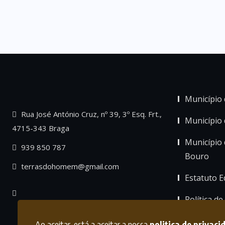
Município 
Rua José António Cruz, nº 39, 3º Esq. Frt.,
Município
4715-343 Braga
Município 
939 850 787
Bouro
terrasdohomem@gmail.com
Estatuto Ed
Política de
Ao aceitar, está a aceitar a nossa
politica de privaci