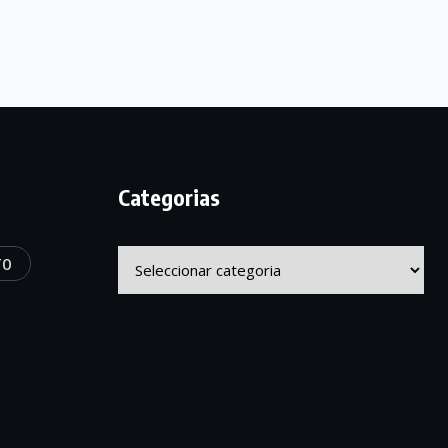
Categorias
Categorias
TO