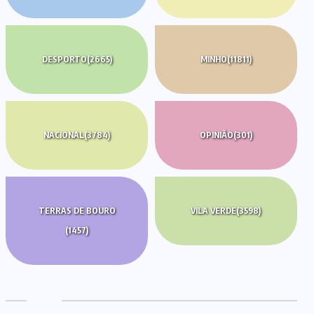
DESPORTO
(2665)
MINHO
(11811)
NACIONAL
(3784)
OPINIÃO
(301)
TERRAS DE BOURO
VILA VERDE
(3598)
(1457)