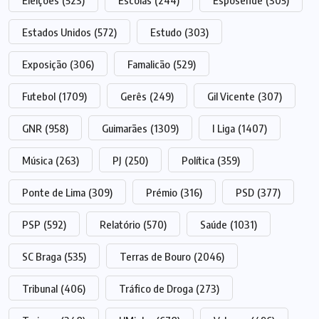
Eleições
(523)
Escolas
(244)
Esposende
(305)
Estados Unidos
(572)
Estudo
(303)
Exposição
(306)
Famalicão
(529)
Futebol
(1709)
Gerês
(249)
Gil Vicente
(307)
GNR
(958)
Guimarães
(1309)
I Liga
(1407)
Música
(263)
PJ
(250)
Política
(359)
Ponte de Lima
(309)
Prémio
(316)
PSD
(377)
PSP
(592)
Relatório
(570)
Saúde
(1031)
SC Braga
(535)
Terras de Bouro
(2046)
Tribunal
(406)
Tráfico de Droga
(273)