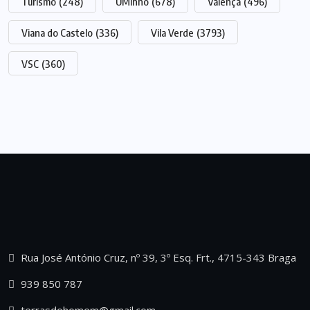
Turismo
(248)
UMinho
(678)
Valença
(496)
Viana do Castelo
(336)
Vila Verde
(3793)
VSC
(360)
Rua José António Cruz, nº 39, 3º Esq. Frt., 4715-343 Braga
939 850 787
terrasdohomem@gmail.com