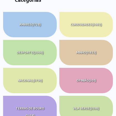
AMARES
(1728)
CURIOSIDADES
(6982)
DESPORTO
(2666)
MINHO
(11823)
NACIONAL
(3790)
OPINIÃO
(301)
TERRAS DE BOURO
VILA VERDE
(3598)
(1458)