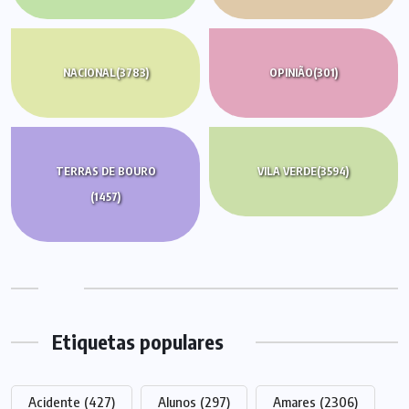
NACIONAL
(3783)
OPINIÃO
(301)
TERRAS DE BOURO
VILA VERDE
(3594)
(1457)
Etiquetas populares
Acidente
(427)
Alunos
(297)
Amares
(2306)