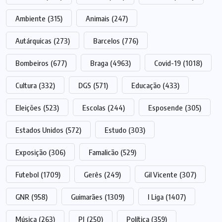
Ambiente
(315)
Animais
(247)
Autárquicas
(273)
Barcelos
(776)
Bombeiros
(677)
Braga
(4963)
Covid-19
(1018)
Cultura
(332)
DGS
(571)
Educação
(433)
Eleições
(523)
Escolas
(244)
Esposende
(305)
Estados Unidos
(572)
Estudo
(303)
Exposição
(306)
Famalicão
(529)
Futebol
(1709)
Gerês
(249)
Gil Vicente
(307)
GNR
(958)
Guimarães
(1309)
I Liga
(1407)
Música
(263)
PJ
(250)
Política
(359)