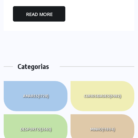
READ MORE
Categorias
AMARES
(1728)
CURIOSIDADES
(6982)
DESPORTO
(2665)
MINHO
(11804)