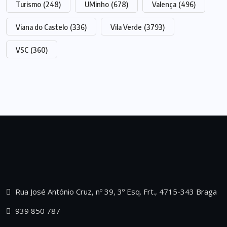
Turismo
(248)
UMinho
(678)
Valença
(496)
Viana do Castelo
(336)
Vila Verde
(3793)
VSC
(360)
Rua José António Cruz, nº 39, 3º Esq. Frt., 4715-343 Braga
939 850 787