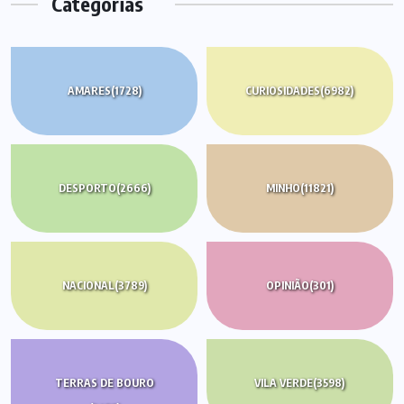
Categorias
AMARES
(1728)
CURIOSIDADES
(6982)
DESPORTO
(2666)
MINHO
(11821)
NACIONAL
(3789)
OPINIÃO
(301)
TERRAS DE BOURO
VILA VERDE
(3598)