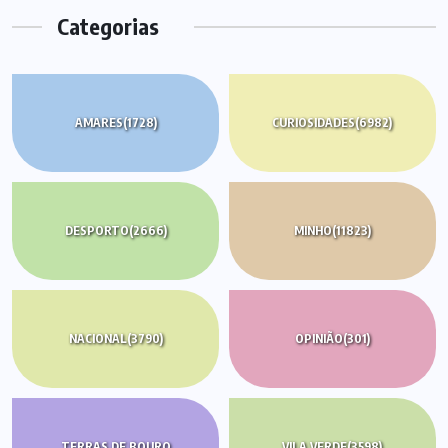
Categorias
AMARES
(1728)
CURIOSIDADES
(6982)
DESPORTO
(2666)
MINHO
(11823)
NACIONAL
(3790)
OPINIÃO
(301)
TERRAS DE BOURO
VILA VERDE
(3598)