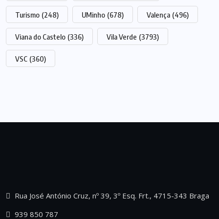
Turismo
(248)
UMinho
(678)
Valença
(496)
Viana do Castelo
(336)
Vila Verde
(3793)
VSC
(360)
Rua José António Cruz, nº 39, 3º Esq. Frt., 4715-343 Braga
939 850 787