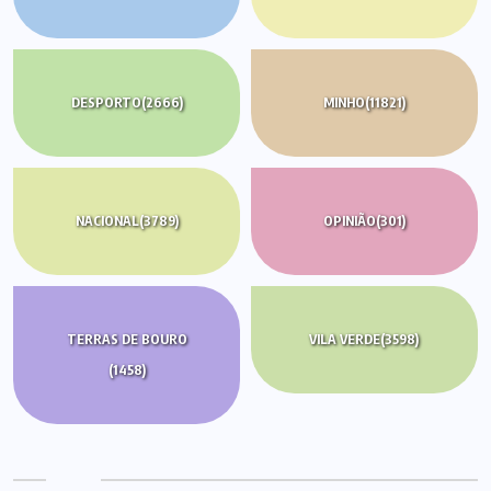
DESPORTO
(2666)
MINHO
(11821)
NACIONAL
(3789)
OPINIÃO
(301)
TERRAS DE BOURO
VILA VERDE
(3598)
(1458)