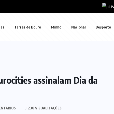
Po
res
Terras de Bouro
Minho
Nacional
Desporto
urocities assinalam Dia da
ENTÁRIOS
238 VISUALIZAÇÕES