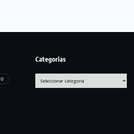
Categorias
Categorias
TO