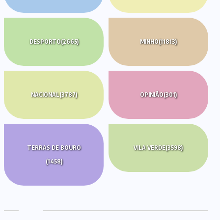
DESPORTO
(2665)
MINHO
(11813)
NACIONAL
(3787)
OPINIÃO
(301)
TERRAS DE BOURO
VILA VERDE
(3598)
(1458)