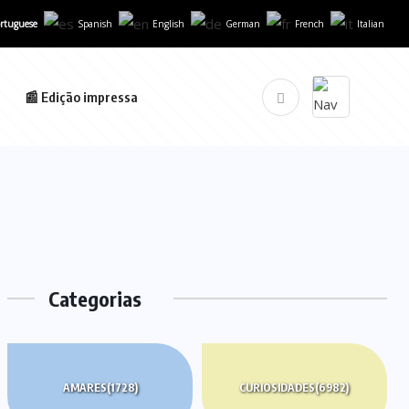
rtuguese
Spanish
English
German
French
Italian
📰 Edição impressa
Categorias
AMARES
(1728)
CURIOSIDADES
(6982)