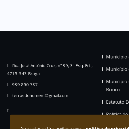
Município 
Rua José António Cruz, nº 39, 3º Esq. Frt.,
Município
4715-343 Braga
Município 
939 850 787
Bouro
terrasdohomem@gmail.com
Estatuto Ed
Política de
Ao aceitar, está a aceitar a nossa
politica de privaci