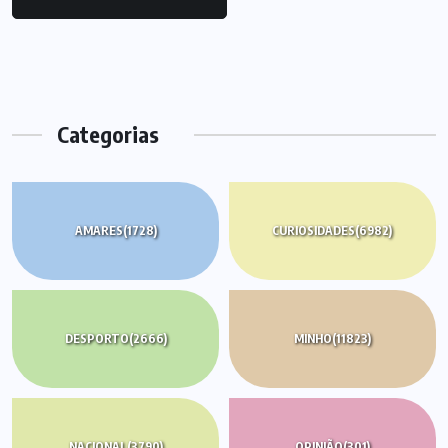
Categorias
AMARES
(1728)
CURIOSIDADES
(6982)
DESPORTO
(2666)
MINHO
(11823)
NACIONAL
(3790)
OPINIÃO
(301)