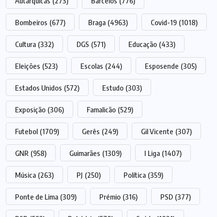
Autárquicas
(273)
Barcelos
(776)
Bombeiros
(677)
Braga
(4963)
Covid-19
(1018)
Cultura
(332)
DGS
(571)
Educação
(433)
Eleições
(523)
Escolas
(244)
Esposende
(305)
Estados Unidos
(572)
Estudo
(303)
Exposição
(306)
Famalicão
(529)
Futebol
(1709)
Gerês
(249)
Gil Vicente
(307)
GNR
(958)
Guimarães
(1309)
I Liga
(1407)
Música
(263)
PJ
(250)
Política
(359)
Ponte de Lima
(309)
Prémio
(316)
PSD
(377)