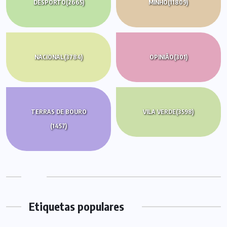
DESPORTO
(2665)
MINHO
(11809)
NACIONAL
(3784)
OPINIÃO
(301)
TERRAS DE BOURO
VILA VERDE
(3598)
(1457)
Etiquetas populares