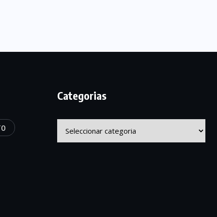
Categorias
Categorias
TO