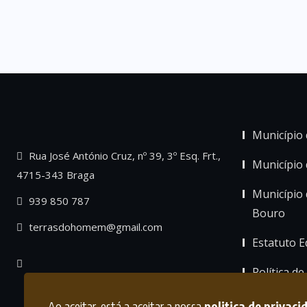
Município 
Rua José António Cruz, nº 39, 3º Esq. Frt.,
Município
4715-343 Braga
Município 
939 850 787
Bouro
terrasdohomem@gmail.com
Estatuto Ed
Política de
Ao aceitar, está a aceitar a nossa
politica de privaci