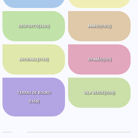
DESPORTO
(2665)
MINHO
(11812)
NACIONAL
(3786)
OPINIÃO
(301)
TERRAS DE BOURO
VILA VERDE
(3598)
(1458)