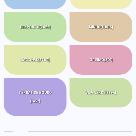
DESPORTO
(2665)
MINHO
(11806)
NACIONAL
(3784)
OPINIÃO
(301)
TERRAS DE BOURO
VILA VERDE
(3594)
(1457)