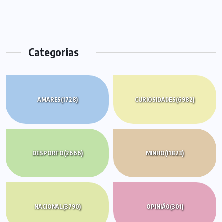
Categorias
AMARES
(1728)
CURIOSIDADES
(6982)
DESPORTO
(2666)
MINHO
(11823)
NACIONAL
(3790)
OPINIÃO
(301)