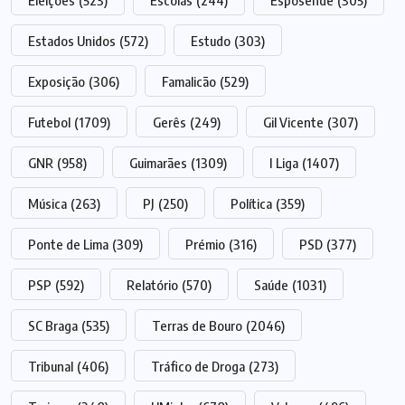
Eleições
(523)
Escolas
(244)
Esposende
(305)
Estados Unidos
(572)
Estudo
(303)
Exposição
(306)
Famalicão
(529)
Futebol
(1709)
Gerês
(249)
Gil Vicente
(307)
GNR
(958)
Guimarães
(1309)
I Liga
(1407)
Música
(263)
PJ
(250)
Política
(359)
Ponte de Lima
(309)
Prémio
(316)
PSD
(377)
PSP
(592)
Relatório
(570)
Saúde
(1031)
SC Braga
(535)
Terras de Bouro
(2046)
Tribunal
(406)
Tráfico de Droga
(273)