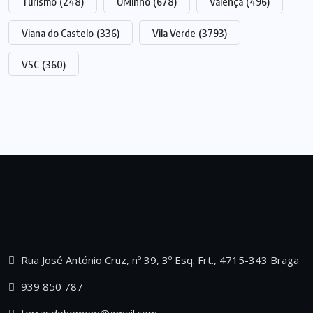
Turismo
(248)
UMinho
(678)
Valença
(496)
Viana do Castelo
(336)
Vila Verde
(3793)
VSC
(360)
Rua José António Cruz, nº 39, 3º Esq. Frt., 4715-343 Braga
939 850 787
terrasdohomem@gmail.com