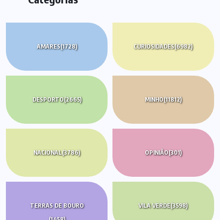
AMARES
(1728)
CURIOSIDADES
(6982)
DESPORTO
(2665)
MINHO
(11812)
NACIONAL
(3786)
OPINIÃO
(301)
TERRAS DE BOURO
VILA VERDE
(3598)
(1458)