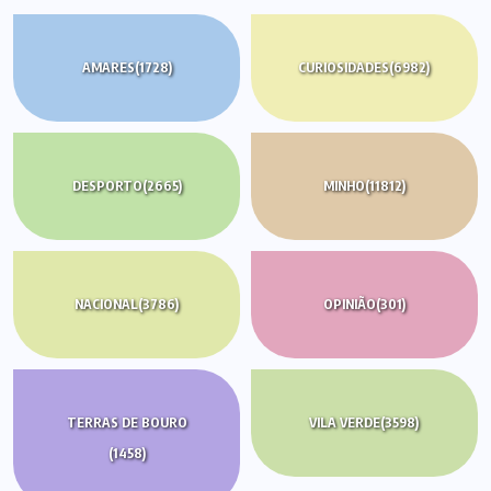
AMARES
(1728)
CURIOSIDADES
(6982)
DESPORTO
(2665)
MINHO
(11812)
NACIONAL
(3786)
OPINIÃO
(301)
TERRAS DE BOURO
VILA VERDE
(3598)
(1458)