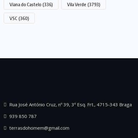
Viana do Castelo
(336)
Vila Verde
(3793)
VSC
(360)
Rua José António Cruz, nº 39, 3º Esq. Frt., 4715-343 Braga
939 850 787
terrasdohomem@gmail.com