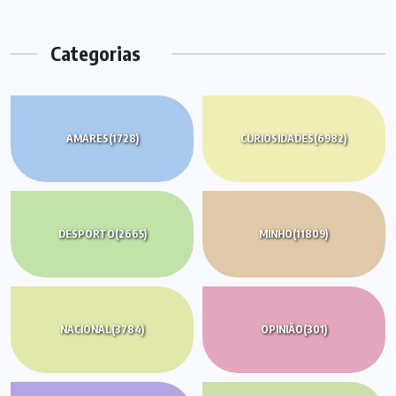
Categorias
AMARES
(1728)
CURIOSIDADES
(6982)
DESPORTO
(2665)
MINHO
(11809)
NACIONAL
(3784)
OPINIÃO
(301)