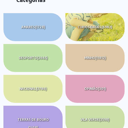
AMARES
(1728)
CURIOSIDADES
(6982)
DESPORTO
(2665)
MINHO
(11812)
NACIONAL
(3786)
OPINIÃO
(301)
TERRAS DE BOURO
VILA VERDE
(3598)
(1458)