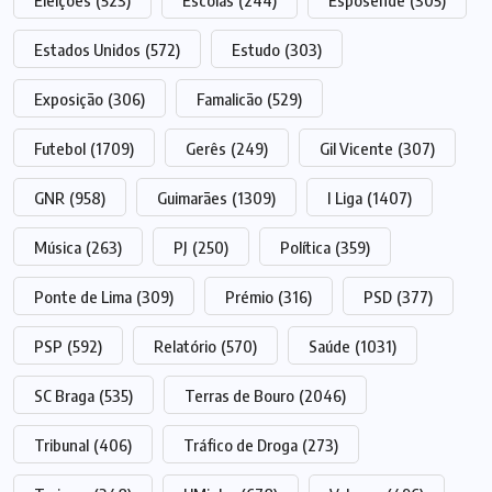
Eleições
(523)
Escolas
(244)
Esposende
(305)
Estados Unidos
(572)
Estudo
(303)
Exposição
(306)
Famalicão
(529)
Futebol
(1709)
Gerês
(249)
Gil Vicente
(307)
GNR
(958)
Guimarães
(1309)
I Liga
(1407)
Música
(263)
PJ
(250)
Política
(359)
Ponte de Lima
(309)
Prémio
(316)
PSD
(377)
PSP
(592)
Relatório
(570)
Saúde
(1031)
SC Braga
(535)
Terras de Bouro
(2046)
Tribunal
(406)
Tráfico de Droga
(273)