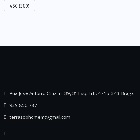
VSC
(360)
Rua José António Cruz, nº 39, 3º Esq. Frt., 4715-343 Braga
939 850 787
terrasdohomem@gmail.com