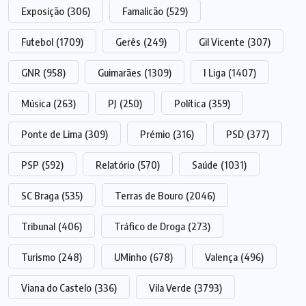
Exposição
(306)
Famalicão
(529)
Futebol
(1709)
Gerês
(249)
Gil Vicente
(307)
GNR
(958)
Guimarães
(1309)
I Liga
(1407)
Música
(263)
PJ
(250)
Política
(359)
Ponte de Lima
(309)
Prémio
(316)
PSD
(377)
PSP
(592)
Relatório
(570)
Saúde
(1031)
SC Braga
(535)
Terras de Bouro
(2046)
Tribunal
(406)
Tráfico de Droga
(273)
Turismo
(248)
UMinho
(678)
Valença
(496)
Viana do Castelo
(336)
Vila Verde
(3793)