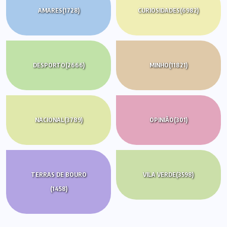
AMARES
(1728)
CURIOSIDADES
(6982)
DESPORTO
(2666)
MINHO
(11821)
NACIONAL
(3789)
OPINIÃO
(301)
TERRAS DE BOURO
VILA VERDE
(3598)
(1458)