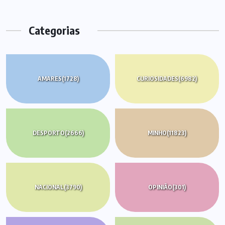
Categorias
AMARES
(1728)
CURIOSIDADES
(6982)
DESPORTO
(2666)
MINHO
(11823)
NACIONAL
(3790)
OPINIÃO
(301)