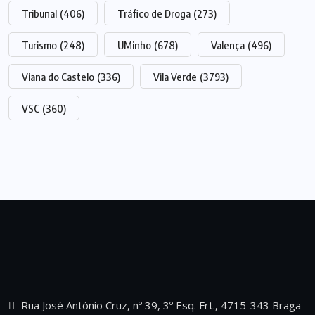
Tribunal
(406)
Tráfico de Droga
(273)
Turismo
(248)
UMinho
(678)
Valença
(496)
Viana do Castelo
(336)
Vila Verde
(3793)
VSC
(360)
Rua José António Cruz, nº 39, 3º Esq. Frt., 4715-343 Braga