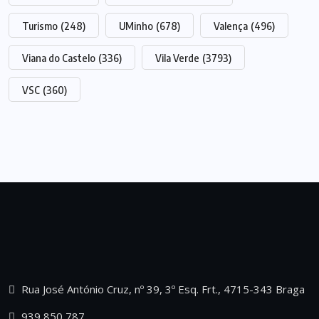
Turismo
(248)
UMinho
(678)
Valença
(496)
Viana do Castelo
(336)
Vila Verde
(3793)
VSC
(360)
Rua José António Cruz, nº 39, 3º Esq. Frt., 4715-343 Braga
939 850 787