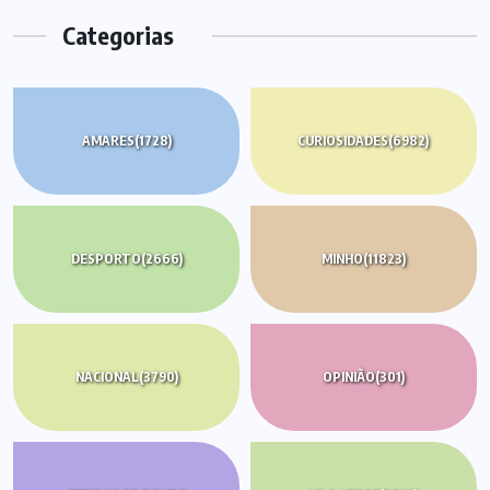
Categorias
AMARES
(1728)
CURIOSIDADES
(6982)
DESPORTO
(2666)
MINHO
(11823)
NACIONAL
(3790)
OPINIÃO
(301)