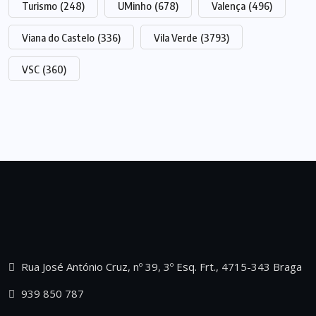
Turismo
(248)
UMinho
(678)
Valença
(496)
Viana do Castelo
(336)
Vila Verde
(3793)
VSC
(360)
Rua José António Cruz, nº 39, 3º Esq. Frt., 4715-343 Braga
939 850 787