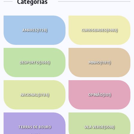
Categorias
AMARES
(1728)
CURIOSIDADES
(6982)
DESPORTO
(2665)
MINHO
(11811)
NACIONAL
(3784)
OPINIÃO
(301)
TERRAS DE BOURO
VILA VERDE
(3598)