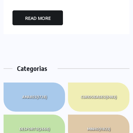
READ MORE
Categorias
AMARES
(1728)
CURIOSIDADES
(6982)
DESPORTO
(2666)
MINHO
(11823)