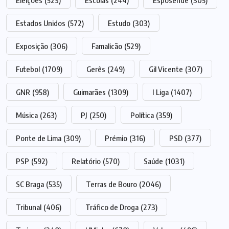
Eleições
(523)
Escolas
(244)
Esposende
(305)
Estados Unidos
(572)
Estudo
(303)
Exposição
(306)
Famalicão
(529)
Futebol
(1709)
Gerês
(249)
Gil Vicente
(307)
GNR
(958)
Guimarães
(1309)
I Liga
(1407)
Música
(263)
PJ
(250)
Política
(359)
Ponte de Lima
(309)
Prémio
(316)
PSD
(377)
PSP
(592)
Relatório
(570)
Saúde
(1031)
SC Braga
(535)
Terras de Bouro
(2046)
Tribunal
(406)
Tráfico de Droga
(273)