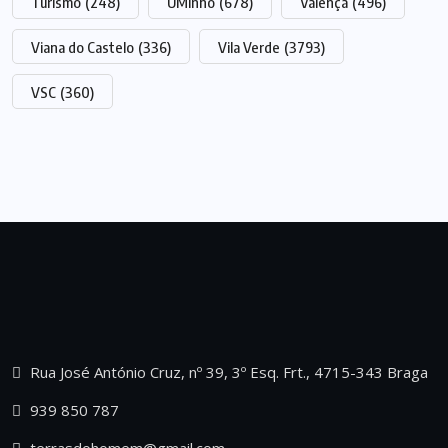
Turismo
(248)
UMinho
(678)
Valença
(496)
Viana do Castelo
(336)
Vila Verde
(3793)
VSC
(360)
Rua José António Cruz, nº 39, 3º Esq. Frt., 4715-343 Braga
939 850 787
terrasdohomem@gmail.com