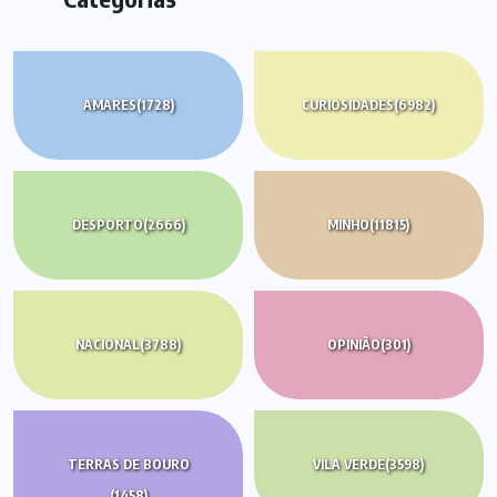
AMARES
(1728)
CURIOSIDADES
(6982)
DESPORTO
(2666)
MINHO
(11815)
NACIONAL
(3788)
OPINIÃO
(301)
TERRAS DE BOURO
VILA VERDE
(3598)
(1458)