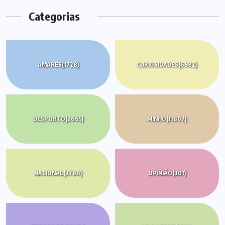
Categorias
AMARES
(1728)
CURIOSIDADES
(6982)
DESPORTO
(2665)
MINHO
(11807)
NACIONAL
(3784)
OPINIÃO
(301)