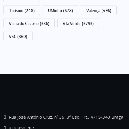
Turismo
(248)
UMinho
(678)
Valença
(496)
Viana do Castelo
(336)
Vila Verde
(3793)
VSC
(360)
Rua José António Cruz, nº 39, 3º Esq. Frt., 4715-343 Braga
939 850 787