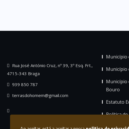
Município 
Rua José António Cruz, nº 39, 3º Esq. Frt.,
Município
4715-343 Braga
Município 
939 850 787
Bouro
terrasdohomem@gmail.com
Estatuto Ed
Política de
Ao aceitar, está a aceitar a nossa
politica de privaci