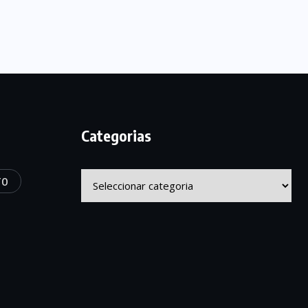
Categorias
Categorias
TO