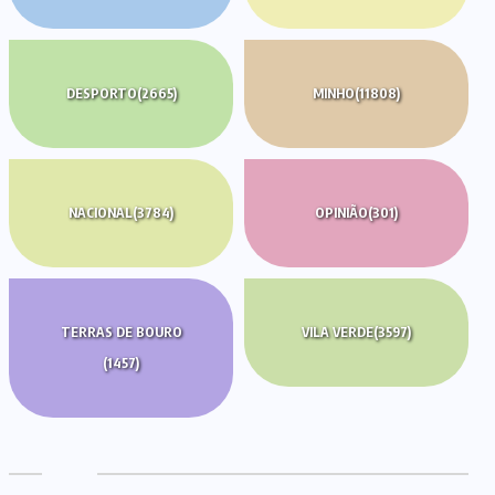
DESPORTO
(2665)
MINHO
(11808)
NACIONAL
(3784)
OPINIÃO
(301)
TERRAS DE BOURO
VILA VERDE
(3597)
(1457)