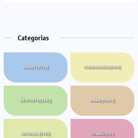
Categorias
AMARES
(1728)
CURIOSIDADES
(6982)
DESPORTO
(2665)
MINHO
(11804)
NACIONAL
(3783)
OPINIÃO
(301)