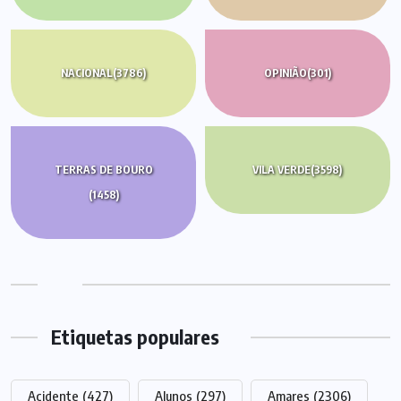
NACIONAL
(3786)
OPINIÃO
(301)
TERRAS DE BOURO
VILA VERDE
(3598)
(1458)
Etiquetas populares
Acidente
(427)
Alunos
(297)
Amares
(2306)