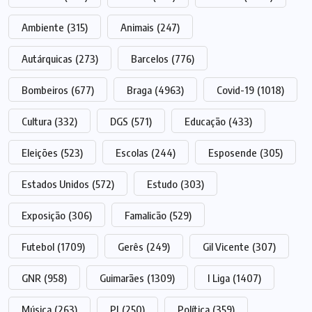
Ambiente
(315)
Animais
(247)
Autárquicas
(273)
Barcelos
(776)
Bombeiros
(677)
Braga
(4963)
Covid-19
(1018)
Cultura
(332)
DGS
(571)
Educação
(433)
Eleições
(523)
Escolas
(244)
Esposende
(305)
Estados Unidos
(572)
Estudo
(303)
Exposição
(306)
Famalicão
(529)
Futebol
(1709)
Gerês
(249)
Gil Vicente
(307)
GNR
(958)
Guimarães
(1309)
I Liga
(1407)
Música
(263)
PJ
(250)
Política
(359)