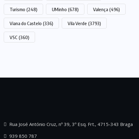
Turismo
(248)
UMinho
(678)
Valença
(496)
Viana do Castelo
(336)
Vila Verde
(3793)
VSC
(360)
Rua José António Cruz, nº 39, 3º Esq. Frt., 4715-343 Braga
939 850 787