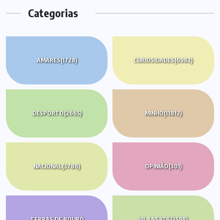
Categorias
AMARES
(1728)
CURIOSIDADES
(6982)
DESPORTO
(2665)
MINHO
(11812)
NACIONAL
(3786)
OPINIÃO
(301)
TERRAS DE BOURO
VILA VERDE
(3598)